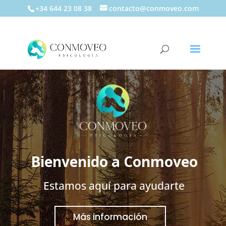
+34 644 23 08 38
contacto@conmoveo.com
Bienvenido a Conmoveo
Estamos aquí para ayudarte
M
á
s
i
n
f
o
r
m
a
c
i
ó
n